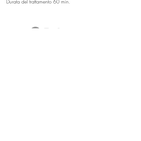
Durata del trattamento 60 min.
Termini e Condizioni
Privacy Policy
Cookie
Termini e condizioni del
servizio
Informativa sui rimborsi