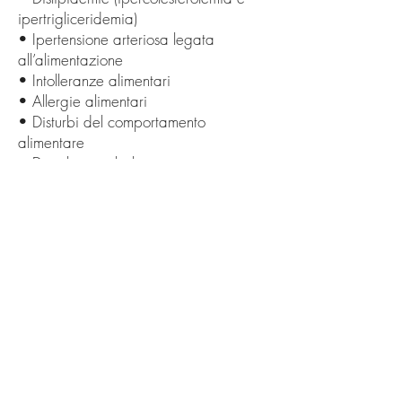
ipertrigliceridemia)
• Ipertensione arteriosa legata
all’alimentazione
• Intolleranze alimentari
• Allergie alimentari
• Disturbi del comportamento
alimentare
• Disturbi metabolici
• Patologie gastrointestinali legate
all’alimentazione
• Stipsi
• Colon irritabile
• Reflusso gastroesofageo
• Celiachia
• Alimentazione in gravidanza
• Alimentazione in menopausa
• Alimentazione sportiva
• Educazione alimentare e
prevenzione nutrizionale