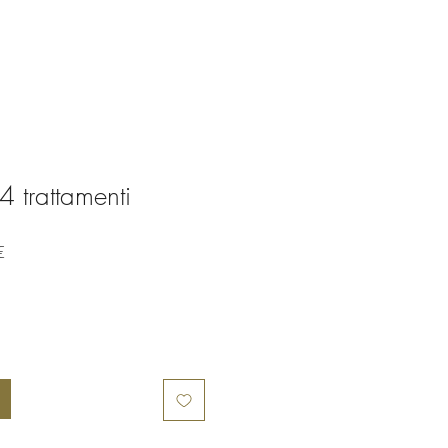
 trattamenti
Prezzo
€
scontato