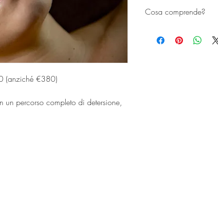
Cosa comprende?
Benefici del trattamento
• Detersione profonda e 
• Idratazione intensa dell
• Riduzione di impurità e p
0 (anziché €380)
• Pelle più luminosa, com
• Trattamento indolore e r
on un percorso completo di detersione,
• Adatto a tutti i tipi di p
Charm è un trattamento viso non
Tecnologia HydraCharm
migliora la qualità della pelle e dona
uminoso e uniforme.
Il dispositivo integra 7 t
trattamento:
• Microdermoabrasione c
• Radiofrequenza Multip
• Radiofrequenza Frazio
• Ultrasuonoterapia
• Maschera LED personal