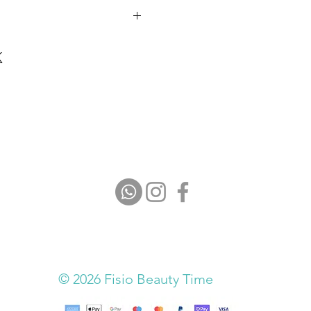
delicata
a pelle
ori dilatati
patta e levigata
ilassante
elle, anche le più sensibili
ecnologie avanzate in un unico
on aspirazione
olare
nata
© 2026 Fisio Beauty Time
izzata