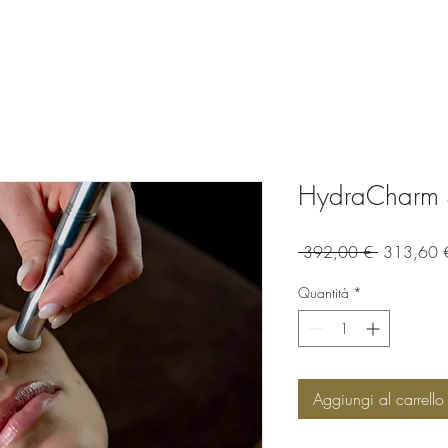
HydraCharm 4
Prezzo
 392,00 € 
313,60 
regolare
Quantità
*
Aggiungi al carrello