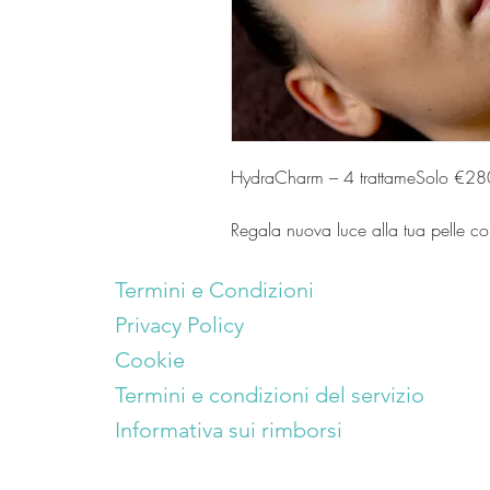
HydraCharm – 4 trattameSolo €28
Regala nuova luce alla tua pelle c
idratazione e rigenerazione. Hydra
invasivo che deterge in profondità, 
Termini e Condizioni
un incarnato immediatamente più l
Privacy Policy
Cookie
Termini e condizioni del servizio
Informativa sui rimborsi