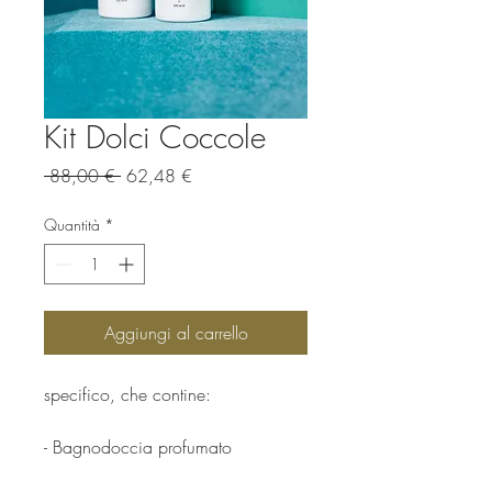
Kit Dolci Coccole
Prezzo
Prezzo
 88,00 € 
62,48 €
regolare
scontato
Quantità
*
Aggiungi al carrello
specifico, che contine:
- Bagnodoccia profumato