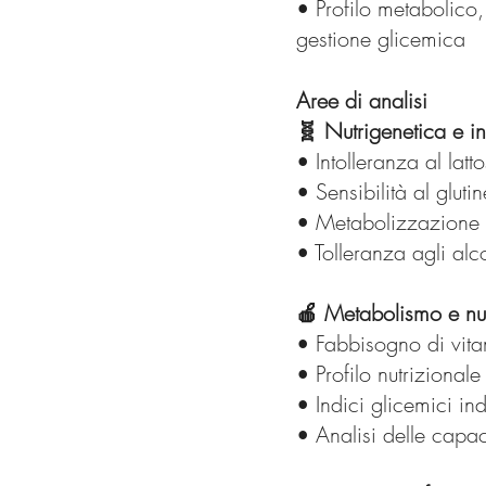
• Profilo metabolico,
gestione glicemica
Aree di analisi
🧬 Nutrigenetica e in
• Intolleranza al la
• Sensibilità al gluti
• Metabolizzazione d
• Tolleranza agli alco
🍎 Metabolismo e nut
• Fabbisogno di vita
• Profilo nutrizional
• Indici glicemici ind
• Analisi delle capa