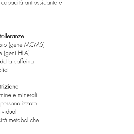
 capacità antiossidante e
tolleranze
ttosio (gene MCM6)
ne (geni HLA)
ella caffeina
lici
rizione
mine e minerali
e personalizzato
ividuali
cità metaboliche