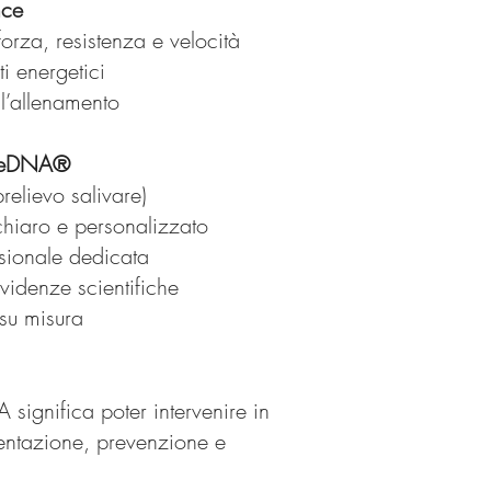
nce
orza, resistenza e velocità
ti energetici
l’allenamento
taeDNA®
relievo salivare)
chiaro e personalizzato
sionale dedicata
videnze scientifiche
 su misura
significa poter intervenire in
entazione, prevenzione e